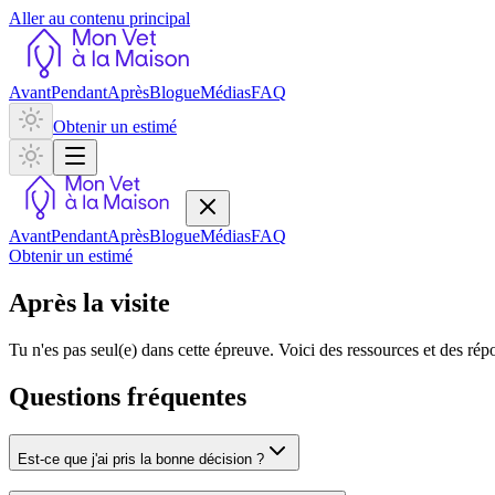
Aller au contenu principal
Avant
Pendant
Après
Blogue
Médias
FAQ
Obtenir un estimé
Avant
Pendant
Après
Blogue
Médias
FAQ
Obtenir un estimé
Après la visite
Tu n'es pas seul(e) dans cette épreuve. Voici des ressources et des ré
Questions fréquentes
Est-ce que j'ai pris la bonne décision ?