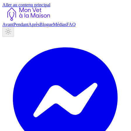
Aller au contenu principal
Avant
Pendant
Après
Blogue
Médias
FAQ