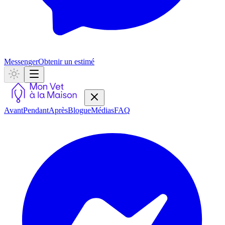
Messenger
Obtenir un estimé
Avant
Pendant
Après
Blogue
Médias
FAQ