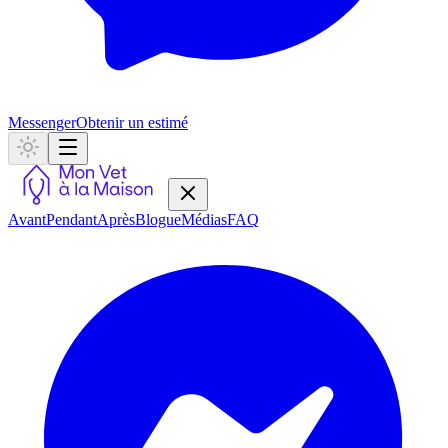
Messenger
Obtenir un estimé
Avant
Pendant
Après
Blogue
Médias
FAQ