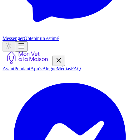
Messenger
Obtenir un estimé
Avant
Pendant
Après
Blogue
Médias
FAQ