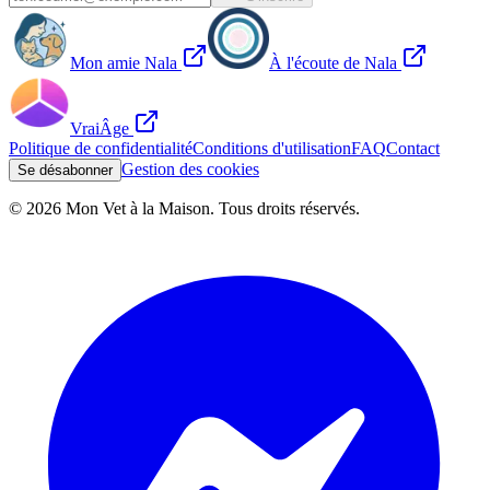
Mon amie Nala
À l'écoute de Nala
VraiÂge
Politique de confidentialité
Conditions d'utilisation
FAQ
Contact
Gestion des cookies
Se désabonner
©
2026
Mon Vet à la Maison. Tous droits réservés.